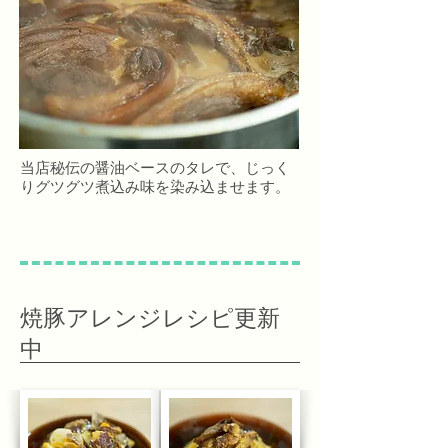
​当店秘伝の醤油ベースの
タレで、じっく
りグツグツ
煮込み味を染み込ませます。
​焼豚アレンジレシピ更新
中