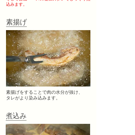
込みます。
​素揚げ
​素揚げをすることで
肉の水分が抜け、
タレがより染み込みます。
​煮込み